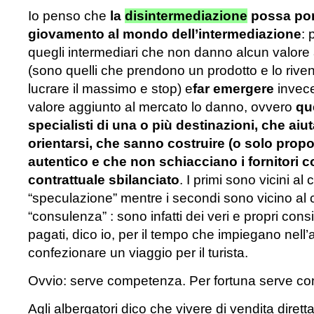
Io penso che
la
disintermediazione
possa por
giovamento al mondo dell’intermediazione
: 
quegli intermediari che non danno alcun valore
(sono quelli che prendono un prodotto e lo riv
lucrare il massimo e stop) e
far emergere
invece 
valore aggiunto al mercato lo danno, ovvero
qu
specialisti di una o più destinazioni, che aiut
orientarsi, che sanno costruire (o solo propo
autentico e che non schiacciano i fornitori 
contrattuale sbilanciato
. I primi sono vicini al 
“speculazione” mentre i secondi sono vicino al 
“consulenza” : sono infatti dei veri e propri con
pagati, dico io, per il tempo che impiegano nell’
confezionare un viaggio per il turista.
Ovvio: serve competenza. Per fortuna serve c
Agli albergatori dico che vivere di vendita diretta