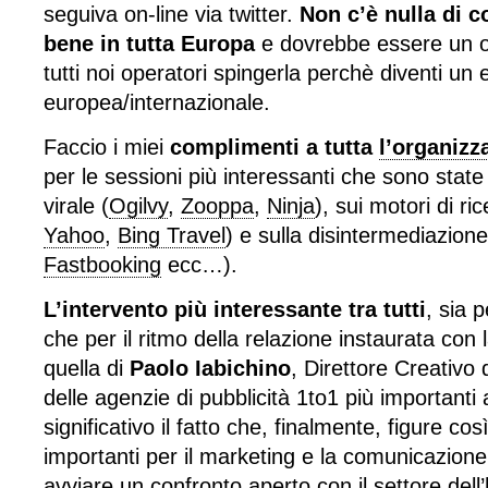
seguiva on-line via twitter.
Non c’è nulla di c
bene in tutta Europa
e dovrebbe essere un o
tutti noi operatori spingerla perchè diventi un
europea/internazionale.
Faccio i miei
complimenti a tutta
l’organizz
per le sessioni più interessanti che sono state
virale (
Ogilvy
,
Zooppa
,
Ninja
), sui motori di ric
Yahoo
,
Bing Travel
) e sulla disintermediazione
Fastbooking
ecc…).
L’intervento più interessante tra tutti
, sia p
che per il ritmo della relazione instaurata con 
quella di
Paolo Iabichino
, Direttore Creativo
delle agenzie di pubblicità 1to1 più importanti
significativo il fatto che, finalmente, figure co
importanti per il marketing e la comunicazion
avviare un confronto aperto con il settore dell’