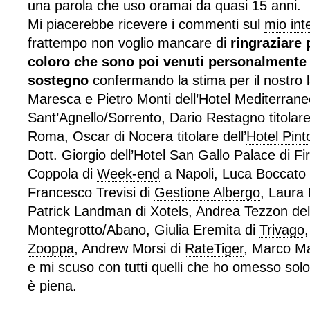
una parola che uso oramai da quasi 15 anni.
Mi piacerebbe ricevere i commenti sul
mio int
frattempo non voglio mancare di
ringraziare 
coloro che sono poi venuti personalmente a
sostegno
confermando la stima per il nostro 
Maresca e Pietro Monti dell’
Hotel Mediterrane
Sant’Agnello/Sorrento, Dario Restagno titolare 
Roma, Oscar di Nocera titolare dell’
Hotel Pint
Dott. Giorgio dell’
Hotel San Gallo Palace
di Fi
Coppola di
Week-end
a Napoli, Luca Boccato 
Francesco Trevisi di
Gestione Albergo
, Laura 
Patrick Landman di
Xotels
, Andrea Tezzon dell
Montegrotto/Abano, Giulia Eremita di
Trivago
,
Zooppa
, Andrew Morsi di
RateTiger
, Marco M
e mi scuso con tutti quelli che ho omesso so
è piena.