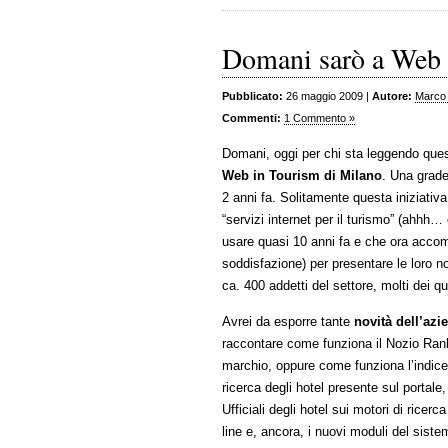
Domani sarò a Web i
Pubblicato:
26 maggio 2009 |
Autore:
Marco
Commenti:
1 Commento »
Domani, oggi per chi sta leggendo quest
Web in Tourism di Milano
. Una grade
2 anni fa. Solitamente questa iniziativ
“servizi internet per il turismo” (ahhh…
usare quasi 10 anni fa e che ora acc
soddisfazione) per presentare le loro n
ca. 400 addetti del settore, molti dei qu
Avrei da esporre tante
novità dell’azi
raccontare come funziona il Nozio Rank a
marchio, oppure come funziona l’indice d
ricerca degli hotel presente sul portale,
Ufficiali degli hotel sui motori di rice
line e, ancora, i nuovi moduli del siste