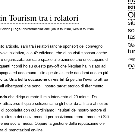
ist
O
n Tourism tra i relatori
sit
so
 Baldan
|
Tags:
disintermediazione
,
job in tourism
,
web in tourism
ta
Trip
o articolo, sarò tra i relatori (anche sponsor) del convegno
tu
vole iniziativa, alla 4^ edizione, che ci ha visti sponsor anche
a è organizzata per dare spazio alle aziende che si occupano di
viagg
ma
 quanti ricordi ho su questo pay-off che Netplan ha iniziato ad
ompagna ed accomuna tutte queste aziende dandomi ancora più
ovità.
Una bella occasione di visibilità
perchè l’evento attrae
ali albergatori che sono il nostro target storico di riferimento.
enda
che dirigo durante il mio intervento di 20 minuti. Dal
ttraverso il quale selezioniamo gli hotel da affiliare al nostro
i popolarità con cui ordiniamo i risultati del nostro motore di
 piuttosto dei nuovi prodotti per posizionare correttamente i Siti
rca e nei social media. Oppure la gestione della reputazione on-
ma di prenotazioni on-line.