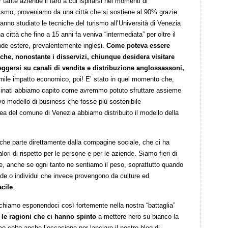
ante aziende il faro a cui ispirarsi nei momenti di
ismo, proveniamo da una città che si sostiene al 90% grazie
i hanno studiato le tecniche del turismo all’Università di Venezia
Una città che fino a 15 anni fa veniva “intermediata” per oltre il
de estere, prevalentemente inglesi.
Come poteva essere
che, nonostante i disservizi, chiunque desidera visitare
eggersi su canali di vendita e distribuzione anglossassoni,
mile impatto economico, poi! E’ stato in quel momento che,
minati abbiamo capito come avremmo potuto sfruttare assieme
vo modello di business che fosse più sostenibile
a del comune di Venezia abbiamo distribuito il modello della
he parte direttamente dalla compagine sociale, che ci ha
lori di rispetto per le persone e per le aziende. Siamo fieri di
e, anche se ogni tanto ne sentiamo il peso, soprattutto quando
nde o individui che invece provengono da culture ed
acile
.
schiamo esponendoci così fortemente nella nostra “battaglia”
i le ragioni che ci hanno spinto
a mettere nero su bianco la
 colto anche l’occasione per lanciare il nostro blog di