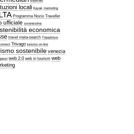
internet
ituzioni locali
Kayak
marketing
LTA
Programma Nozio Traveller
o ufficiale
soranissima
stenibilità economica
sse
travel meta-search
Tripadvisor
Trivago
connect
turismo on-line
rismo sostenibile
venezia
web
web 2.0
web in tourism
iatori
rketing