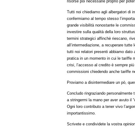
risorse poi necessarie proprio per poter 
Tutti noi chiediamo agli albergatori di 
confermiamo al tempo stesso l’importanz
grande visibilità nonostante le commissi
investire sulla qualità della loro struttu
termini strategici affinchè riescano, ri
all’intermediazione, a recuperare tutte
tutti noi relatori presenti abbiamo dato 
pratica in un momento in cui le tariffe m
crisi, l’accesso al credito è sempre più 
commissioni chiedendo anche tariffe n
Proviamo a disintermediare un pò, ques
Concludo ringraziando personalmente tut
a stringermi la mano per aver avuto il 
Ogni loro contributo a tener vivo l’arg
importantissimo.
Scrivete e condividete la vostra opinio