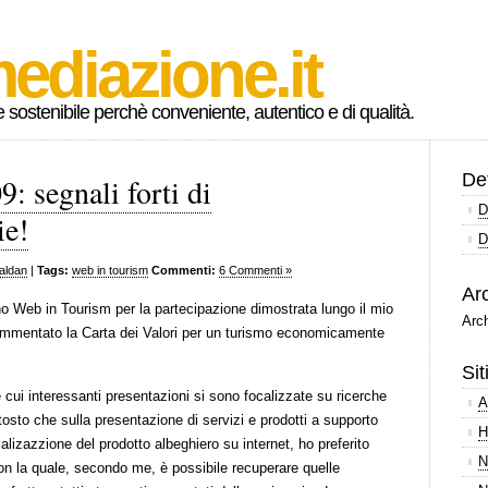
ediazione.it
ostenibile perchè conveniente, autentico e di qualità.
Def
: segnali forti di
D
ie!
D
aldan
|
Tags:
web in tourism
Commenti:
6 Commenti »
Arc
gno Web in Tourism per la partecipazione dimostrata lungo il mio
Arch
 commentato la Carta dei Valori per un turismo economicamente
Sit
le cui interessanti presentazioni si sono focalizzate su ricerche
A
iuttosto che sulla presentazione di servizi e prodotti a supporto
H
lizazzione del prodotto albeghiero su internet, ho preferito
N
con la quale, secondo me, è possibile recuperare quelle