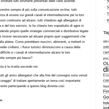
N
sfruttare tutti strumenti presentati dalle varie aziende.
S
investire sempre di più sulla comunicazione on-line, tutti
T
a di essere sui grandi canali di intermediazione per la loro
oni continuino ad alzarsi, tutti chiedono agli albergatori di
W
ra e del loro servizio. Io ho chiesto loro soprattutto di agire in
vedendo proprio quelle strategie commerciali e distributive legate
Ta
 le risorse necessarie ad attuare proprio quei suggerimenti che
ada l
alla platea. Come potrebbero riuscirci, altrimenti, a metterli in
onli
edie crollano, i flussi turistici diminuiscono a causa della
cam
difficile e i canali di intermediazione alzano le loro
ette sempre più basse?
prez
OL
ta è la ricetta secondo noi.
d
ti gli amici albergatori che alla fine del convegno sono venuti
E-co
cos
“coraggio” di trattare apertamente un tema così importante.
omento partecipando a questo blog diventa così
Nazi
Fin
Go
ne.
hot
in