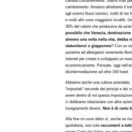
cambia costantemente. Siamo stati per t
cambiamento. Amiamo altrettanto il tur
agli enormi flussi turistici, molti di no
e molti altri sono viaggiatori incalliti. 
30% del valore che produceva da azien
possibile che Venezia, destinazione 
almeno una volta nella vita, debba r
statunitensi o giapponesi
? Con un si
assieme ad albergatori veramente illu
internet per creare e sviluppare un nuo
economicamente. Pensate, oggi nell’are
disintermediazione ad oltre 150 hotel.
Abbiamo anche una cultura aziendale, c
“impostati” secondo dei principi e dei va
avere dentro di noi questa impostazion
ci dobbiamo relazionare con altre azie
insegnamenti diversi.
Non è di certo f
Alla fine mi sono detto sì, anche se ri
quotidiana, non solo
racconterò a tutt
nostra Carta dei Valori, ma che avremmo