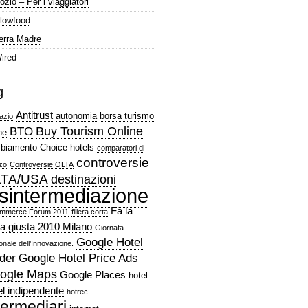
ozio – Per i viaggiatori
lowfood
erra Madre
ired
g
Antitrust
autonomia
borsa turismo
azio
Buy Tourism Online
BTO
ne
biamento
Choice hotels
comparatori di
controversie
zo
Controversie OLTA
TA/USA
destinazioni
isintermediazione
Fà la
mmerce Forum 2011
filiera corta
a giusta 2010 Milano
Giornata
Google Hotel
onale dell’Innovazione.
der
Google Hotel Price Ads
ogle Maps
Google Places
hotel
el indipendente
hotrec
termediari