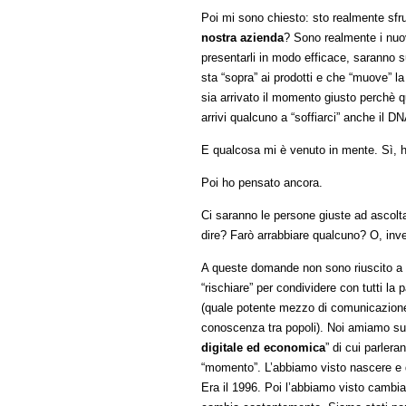
Poi mi sono chiesto: sto realmente sfr
nostra azienda
? Sono realmente i nuov
presentarli in modo efficace, saranno s
sta “sopra” ai prodotti e che “muove” l
sia arrivato il momento giusto perchè qu
arrivi qualcuno a “soffiarci” anche il D
E qualcosa mi è venuto in mente. Sì, h
Poi ho pensato ancora.
Ci saranno le persone giuste ad ascolta
dire? Farò arrabbiare qualcuno? O, invec
A queste domande non sono riuscito a d
“rischiare” per condividere con tutti l
(quale potente mezzo di comunicazione)
conoscenza tra popoli). Noi amiamo sul s
digitale ed economica
” di cui parlera
“momento”. L’abbiamo visto nascere e 
Era il 1996. Poi l’abbiamo visto cambi