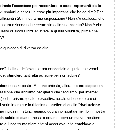
uttando l’occasione per
raccontare le cose importanti della
i prodotti e servizi le cose più importanti che ho da dire? Per
ufficienti i 20 minuti a mia disposizione? Non c’è qualcosa che
a nostra azienda nel mercato sin dalla sua nascita? Non è che
esto qualcosa inizi ad avere la giusta visibilità, prima che
NA?
o qualcosa di diverso da dire.
re? Il clima dell’evento sarà congeniale a quello che vorrei
e, stimolerò tanti altri ad agire per non subire?
armi una risposta. Mi sono chiesto, allora, se ero disposto a
a passione che abbiamo per quello che facciamo, per internet
 ed il turismo (quale prospettiva ideale di benessere e di
erio internet e lo ritieniamo artefice di quella “
rivoluzione
nno i prossimi storici quando dovranno riportare nei libri il nostro
da subito ci siamo messi a crearci sopra un nuovo mestiere.
are e il nostro mestiere che si adeguava, che cambiava e