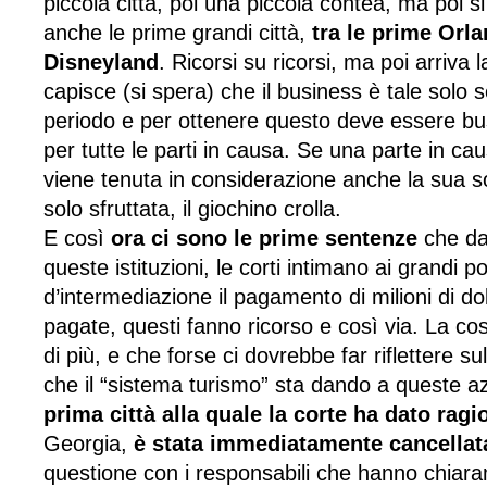
piccola città, poi una piccola contea, ma poi 
anche le prime grandi città,
tra le prime Orl
Disneyland
. Ricorsi su ricorsi, ma poi arriva l
capisce (si spera) che il business è tale solo 
periodo e per ottenere questo deve essere bus
per tutte le parti in causa. Se una parte in c
viene tenuta in considerazione anche la sua so
solo sfruttata, il giochino crolla.
E così
ora ci sono le prime sentenze
che da
queste istituzioni, le corti intimano ai grandi po
d’intermediazione il pagamento di milioni di dol
pagate, questi fanno ricorso e così via. La c
di più, e che forse ci dovrebbe far riflettere s
che il “sistema turismo” sta dando a queste 
prima città alla quale la corte ha dato ragi
Georgia,
è stata immediatamente cancellata
questione con i responsabili che hanno chiar