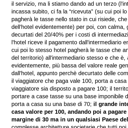
il servizio, ma li stiamo dando ad un terzo (l’in
incassa subito, ci fa la “ricevuta” (su cui poi l
pagherà le tasse nello stato in cui risiede, ch
dell’hotel evidentemente) per poi, con calma, gir
decurtati del 20/40% per i costi di intermedia
l’hotel riceve il pagamento dall’intermediario 
cui poi lo stesso hotel pagherà le tasse che a
del territorio) all’intermediario stesso e che è, 
evidentemente, più bassa del valore reale gene
dall’hotel, appunto perchè decurtato delle com
il viaggiatore che paga vale 100, porta a casa
viaggiatore sia disposto a pagare 100; il terri
portare a case tasse su una base imponibile d
porta a casa su una base di 70;
il grande in
casa valore per 100, andando poi a pagare 
margine di 30 ma in un qualsiasi Paese d
complesse architetture societarie che tutti n