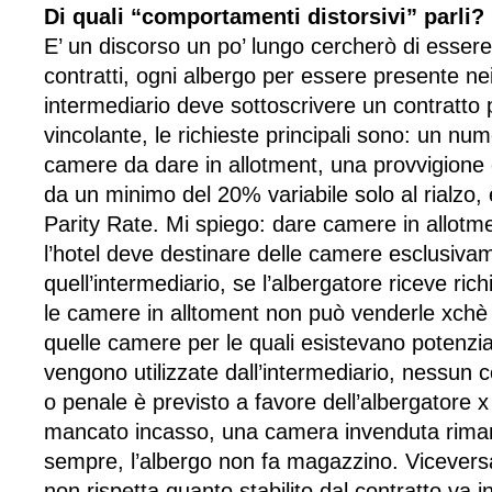
Di
quali “comportamenti distorsivi” parli?
E’ un discorso un po’ lungo cercherò di essere s
contratti, ogni albergo per essere presente nei 
intermediario deve sottoscrivere un contratto
vincolante, le richieste principali sono: un nu
camere da dare in allotment, una provvigione c
da un minimo del 20% variabile solo al rialzo, 
Parity Rate. Mi spiego: dare camere in allotme
l’hotel deve destinare delle camere esclusiva
quell’intermediario, se l’albergatore riceve ric
le camere in alltoment non può venderle xchè 
quelle camere per le quali esistevano potenzial
vengono utilizzate dall’intermediario, nessun
o penale è previsto a favore dell’albergatore x 
mancato incasso, una camera invenduta rima
sempre, l’albergo non fa magazzino. Viceversa
non rispetta quanto stabilito dal contratto va i