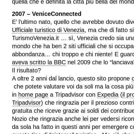
quella che è definita la città più bella del mon
2007 – VeniceConnected
E’ l’ultimo nato, quello che avrebbe dovuto div
Ufficiale turistico di Venezia
, ma che di fatto 
TurismoVenezia.it … sì, Venezia credo sia una 
mondo che ha ben 2 siti ufficiali che si occup
abbondanza… chi troppo e chi niente! E guard
aveva scritto la BBC
nel 2009 che lo “lanciava
Il risultato?
A oltre 2 anni dal lancio, questo sito propone
che potete valutare voi da soli ma la cosa più 
in
home page
a Tripadvisor con
Expedia
(
il pr
Tripadvisor
) che ringrazia per il prezioso contrib
gratuita che riceve grazie ai soldi dei contribue
Nozio che ringrazia anche lei per vedersi ricono
da sola ha fatto in questi anni per emergere 