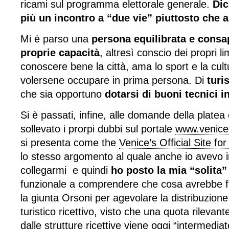
ricami sul programma elettorale generale.
Dic
più un incontro a “due vie” piuttosto che a
Mi è parso una
persona equilibrata e consa
proprie capacità
, altresì conscio dei propri lim
conoscere bene la città, ama lo sport e la cultu
volersene occupare in prima persona. Di
turi
che sia opportuno
dotarsi di buoni tecnici 
Si è passati, infine, alle domande della platea
sollevato i prorpi dubbi sul portale
www.venice
si presenta come the
Venice’s Official Site fo
lo stesso argomento al quale anche io avevo i
collegarmi e quindi
ho posto la mia “solita
funzionale a comprendere che cosa avrebbe fa
la giunta Orsoni per agevolare la distribuzione
turistico ricettivo, visto che una quota rilevan
dalle strutture ricettive viene oggi “intermedia