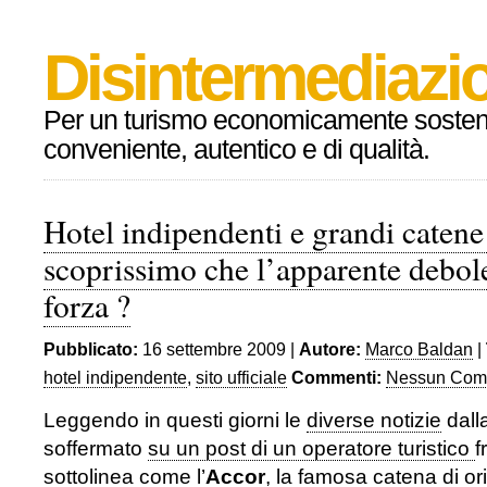
Disintermediazio
Per un turismo economicamente sosteni
conveniente, autentico e di qualità.
Hotel indipendenti e grandi caten
scoprissimo che l’apparente debol
forza ?
Pubblicato:
16 settembre 2009 |
Autore:
Marco Baldan
|
hotel indipendente
,
sito ufficiale
Commenti:
Nessun Com
Leggendo in questi giorni le
diverse notizie
dall
soffermato
su un post di un operatore turistico
f
sottolinea come l’
Accor
, la famosa catena di ori