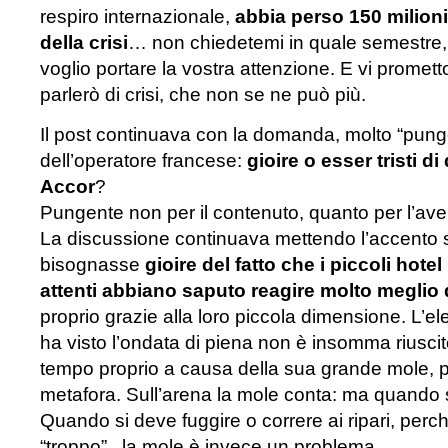
respiro internazionale,
abbia perso 150 milioni
della crisi
… non chiedetemi in quale semestre,
voglio portare la vostra attenzione. E vi prome
parlerò di crisi, che non se ne può più.
Il post continuava con la domanda, molto “punge
dell’operatore francese:
gioire o esser tristi d
Accor
?
Pungente non per il contenuto, quanto per l’ave
La discussione continuava mettendo l’accento
bisognasse
gioire del fatto che i piccoli hote
attenti abbiano saputo reagire molto meglio 
proprio grazie alla loro piccola dimensione. L’
ha visto l’ondata di piena non è insomma riuscit
tempo proprio a causa della sua grande mole, 
metafora. Sull’arena la mole conta: ma quando 
Quando si deve fuggire o correre ai ripari, perch
“troppo” , la mole è invece un problema.