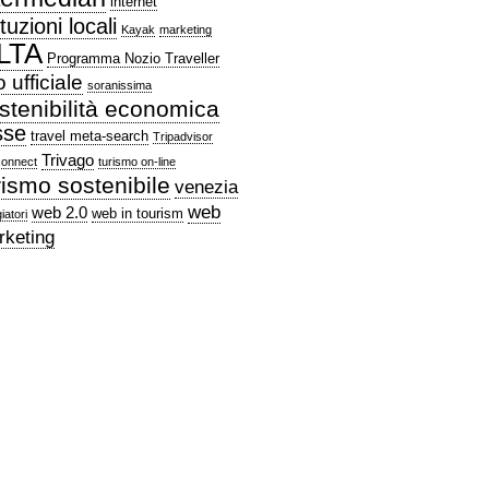
internet
ituzioni locali
Kayak
marketing
LTA
Programma Nozio Traveller
o ufficiale
soranissima
stenibilità economica
sse
travel meta-search
Tripadvisor
Trivago
connect
turismo on-line
rismo sostenibile
venezia
web
web 2.0
web in tourism
iatori
rketing