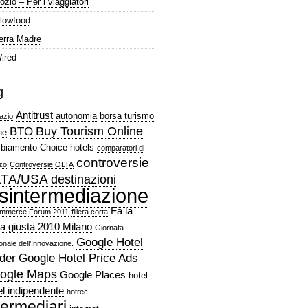
ozio – Per i viaggiatori
lowfood
erra Madre
ired
g
Antitrust
autonomia
borsa turismo
azio
Buy Tourism Online
BTO
ne
biamento
Choice hotels
comparatori di
controversie
zo
Controversie OLTA
TA/USA
destinazioni
isintermediazione
Fà la
mmerce Forum 2011
filiera corta
a giusta 2010 Milano
Giornata
Google Hotel
onale dell’Innovazione.
der
Google Hotel Price Ads
ogle Maps
Google Places
hotel
el indipendente
hotrec
termediari