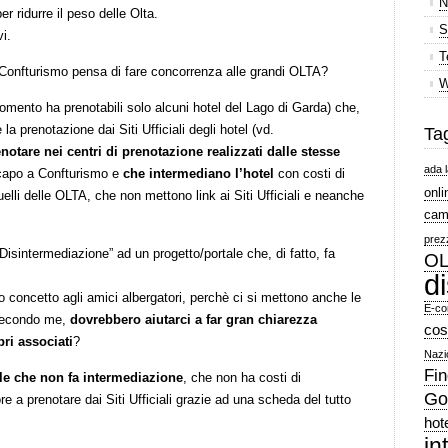
N
per ridurre il peso delle Olta.
S
i.
T
Confturismo pensa di fare concorrenza alle grandi OLTA?
W
omento ha prenotabili solo alcuni hotel del Lago di Garda) che,
e la prenotazione dai Siti Ufficiali degli hotel (vd.
Ta
notare nei centri di prenotazione realizzati dalle stesse
ada l
capo a Confturismo e
che intermediano l’hotel
con costi di
onli
lli delle OLTA, che non mettono link ai Siti Ufficiali e neanche
cam
prez
Disintermediazione” ad un progetto/portale che, di fatto, fa
OL
d
sto concetto agli amici albergatori, perchè ci si mettono anche le
E-co
econdo me,
dovrebbero aiutarci a far gran chiarezza
cos
ri associati
?
Nazi
Fin
ale che non fa intermediazione
, che non ha costi di
Go
e a prenotare dai Siti Ufficiali grazie ad una scheda del tutto
hot
in