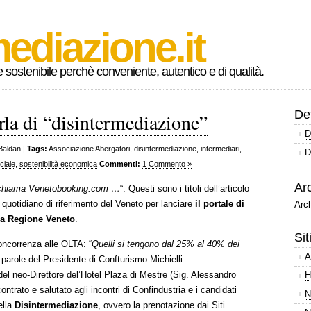
ediazione.it
ostenibile perchè conveniente, autentico e di qualità.
Def
rla di “disintermediazione”
D
Baldan
|
Tags:
Associazione Abergatori
,
disintermediazione
,
intermediari
,
D
iciale
,
sostenibilità economica
Commenti:
1 Commento »
Arc
chiama
Venetobooking.com
…
“. Questi sono
i titoli dell’articolo
 quotidiano di riferimento del Veneto per lanciare
il portale di
Arch
lla Regione Veneto
.
Sit
concorrenza alle OLTA: “
Quelli si tengono dal 25% al 40% dei
A
 parole del Presidente di Confturismo Michielli.
 del neo-Direttore del’Hotel Plaza di Mestre (Sig. Alessandro
H
trato e salutato agli incontri di Confindustria e i candidati
N
ella
Disintermediazione
, ovvero la prenotazione dai Siti