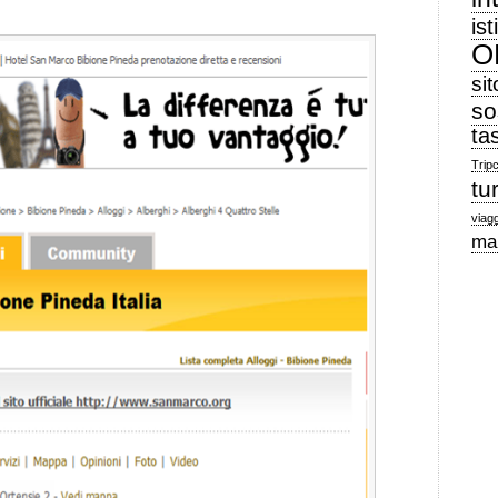
ist
O
sit
so
ta
Trip
tu
viagg
ma