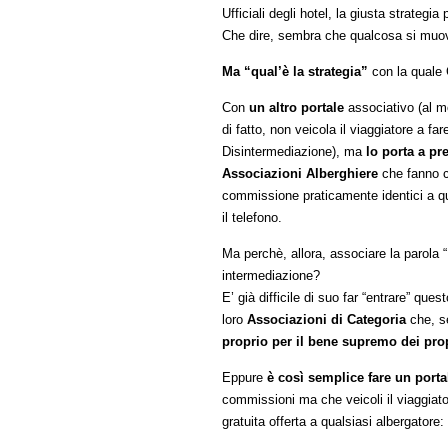
Ufficiali degli hotel, la giusta strategia 
Che dire, sembra che qualcosa si muov
Ma “qual’è la strategia”
con la quale 
Con
un altro portale
associativo (al m
di fatto, non veicola il viaggiatore a far
Disintermediazione), ma
lo porta a pre
Associazioni Alberghiere
che fanno 
commissione praticamente identici a que
il telefono.
Ma perchè, allora, associare la parola “
intermediazione?
E’ già difficile di suo far “entrare” que
loro
Associazioni di Categoria
che, s
proprio per il bene supremo dei prop
Eppure
è così semplice fare un port
commissioni ma che veicoli il viaggiator
gratuita offerta a qualsiasi albergatore: