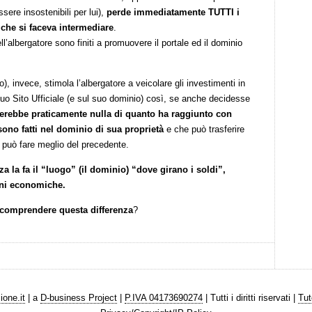
ere insostenibili per lui),
perde immediatamente TUTTI i
 che si faceva intermediare
.
ll’albergatore sono finiti a promuovere il portale ed il dominio
, invece, stimola l’albergatore a veicolare gli investimenti in
o Sito Ufficiale (e sul suo dominio) così, se anche decidesse
erebbe praticamente nulla di quanto ha raggiunto con
sono fatti nel dominio di sua proprietà
e che può trasferire
 può fare meglio del precedente.
a la fa il “luogo” (il dominio) “dove girano i soldi”,
oni economiche.
a comprendere questa differenza
?
ione.it
| a
D-business Project
|
P.IVA 04173690274
| Tutti i diritti riservati |
Tut