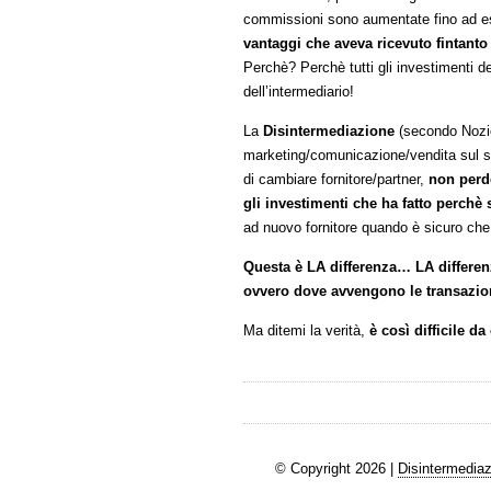
commissioni sono aumentate fino ad ess
vantaggi che aveva ricevuto fintanto
Perchè? Perchè tutti gli investimenti de
dell’intermediario!
La
Disintermediazione
(secondo Nozio)
marketing/comunicazione/vendita sul su
di cambiare fornitore/partner,
non perd
gli investimenti che ha fatto perchè 
ad nuovo fornitore quando è sicuro che
Questa è LA differenza… LA differenz
ovvero dove avvengono le transazi
Ma ditemi la verità,
è così difficile d
© Copyright 2026 |
Disintermediaz