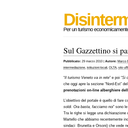
Disinterm
Per un turismo economicamente s
Sul Gazzettino si pa
Pubblicato:
29 marzo 2010 |
Autore:
Marco 
intermediazione
,
istituzioni locali
,
OLTA
,
sito uff
“
Il turismo Veneto va in rete
” e poi “
Si 
che oggi apre la sezione “Nord-Est” del
prenotazioni on-line alberghiere de
L’obiettivo del portale è quello di fare 
soldi. Ora basta, facciamo noi
” sono le
Tra le righe si legge una dichiarazione
Martello che abbiamo recentemente incon
sindaci Brunetta e Orsoni) che vede n