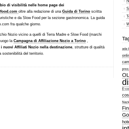
N
io di visibilità nelle home page dei
S
wfood.com
oltre alla redazione di una
Guida di Torino
scritta
T
turistiche e da Slow Food per la sezione gastronomica. La guida
o.com fra qualche giorno.
W
archio Nozio vicino a quelli di Terra Madre e Slow Food (marchi
Ta
 luogo la
Campagna di Affiliazione Nozio a Torino
,
i nuovi Affiliati Nozio nella destinazione
, strutture di qualità
ada l
a sostenibilità del territorio.
onli
cam
prez
OL
d
E-co
cos
Nazi
Fin
Go
hot
in