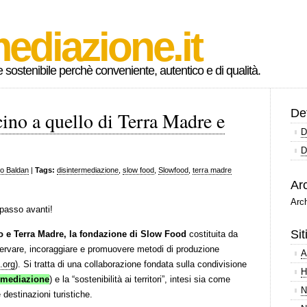
ediazione.it
ostenibile perchè conveniente, autentico e di qualità.
Def
cino a quello di Terra Madre e
D
D
o Baldan
|
Tags:
disintermediazione
,
slow food
,
Slowfood
,
terra madre
Arc
Arch
 passo avanti!
Sit
o e Terra Madre, la fondazione di Slow Food
costituita da
eservare, incoraggiare e promuovere metodi di produzione
A
.org
). Si tratta di una collaborazione fondata sulla condivisione
H
rmediazione
) e la “sostenibilità ai territori”, intesi sia come
N
destinazioni turistiche.