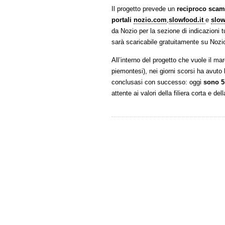
Il progetto prevede un
reciproco scamb
portali
nozio.com
,
slowfood.it
e
slo
da Nozio per la sezione di indicazioni 
sarà scaricabile gratuitamente su Nozi
All’interno del progetto che vuole il m
piemontesi), nei giorni scorsi ha avuto
conclusasi con successo: oggi
sono 5 
attente ai valori della filiera corta e dell