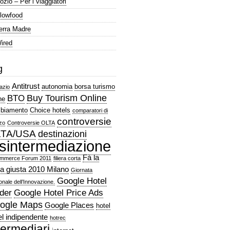
ozio – Per i viaggiatori
lowfood
erra Madre
ired
g
Antitrust
autonomia
borsa turismo
azio
Buy Tourism Online
BTO
ne
biamento
Choice hotels
comparatori di
controversie
zo
Controversie OLTA
TA/USA
destinazioni
isintermediazione
Fà la
mmerce Forum 2011
filiera corta
a giusta 2010 Milano
Giornata
Google Hotel
onale dell’Innovazione.
der
Google Hotel Price Ads
ogle Maps
Google Places
hotel
el indipendente
hotrec
termediari