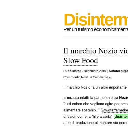
Disinterm
Per un turismo economicamente s
Il marchio Nozio vi
Slow Food
Pubblicato:
2 settembre 2010 |
Autore:
Marc
Commenti:
Nessun Commento »
Il marchio Nozio fa un altro importante
E iniziata infatti la
partnership
tra
Nozi
“tutti coloro che vogliono agire per pr
alimentare sostenibili” (
www.terramadre
di valori come la “filiera corta” (
disinte
aree di produzione alimentare sia come 